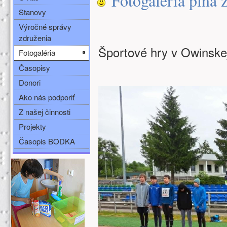
Fotogal
éria plná 
Stanovy
Výročné správy
združenia
Športové hry v Owinske
Fotogaléria
Časopisy
Donori
Ako nás podporiť
Z našej činnosti
Projekty
Časopis BODKA
Ďalšie zdroje (ľavý stĺpec)