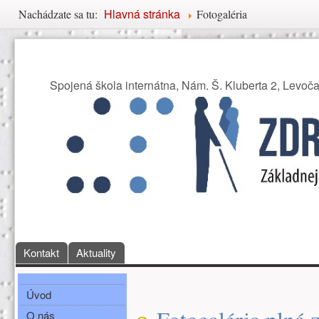
Nachádzate sa tu
Hlavná stránka
Nachádzate sa tu:
Fotogaléria
Združenie priateľov Základ
Spojená škola internátna, Nám. Š. Kluberta 2, Levoč
Hlavné menu
Kontakt
Aktuality
Bočné menu
Hlavná obsah
Úvod
O nás