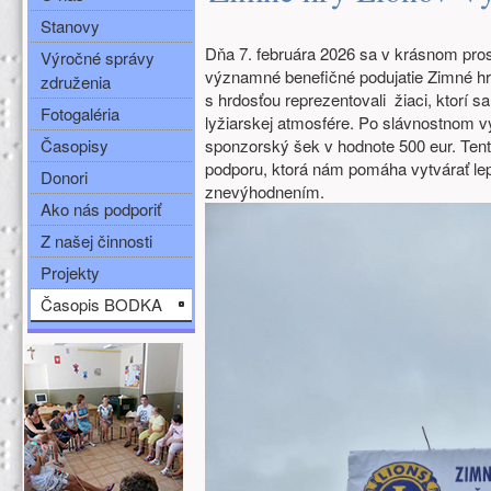
Stanovy
Dňa 7. februára 2026 sa v krásnom pro
Výročné správy
významné benefičné podujatie Zimné hr
združenia
s hrdosťou reprezentovali žiaci, ktorí sa
Fotogaléria
lyžiarskej atmosfére. Po slávnostnom v
Časopisy
sponzorský šek v hodnote 500 eur. Tent
podporu, ktorá nám pomáha vytvárať le
Donori
znevýhodnením.
Ako nás podporiť
Z našej činnosti
Projekty
Časopis BODKA
Ďalšie zdroje (ľavý stĺpec)