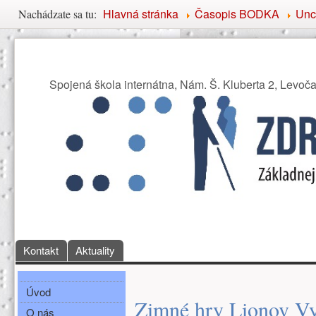
Nachádzate sa tu
Hlavná stránka
Časopis BODKA
Unc
Nachádzate sa tu:
Združenie priateľov Základ
Spojená škola internátna, Nám. Š. Kluberta 2, Levoč
Hlavné menu
Kontakt
Aktuality
Bočné menu
Hlavná obsah
Úvod
Zimné hry Lionov Vy
O nás