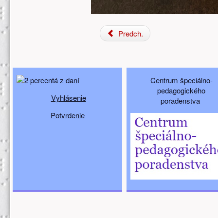
Predch.
Doplňujúci obsah (spodný)
Centrum špeciálno-
pedagogického
Vyhlásenie
poradenstva
Potvrdenie