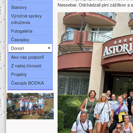
Nessebar. Odchádzali plní zážitkov a
Stanovy
Výročné správy
združenia
Fotogaléria
Časopisy
Donori
Ako nás podporiť
Z našej činnosti
Projekty
Časopis BODKA
Ďalšie zdroje (ľavý stĺpec)