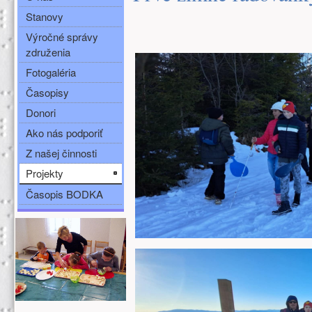
Stanovy
Výročné správy
združenia
Fotogaléria
Časopisy
Donori
Ako nás podporiť
Z našej činnosti
Projekty
Časopis BODKA
Ďalšie zdroje (ľavý stĺpec)