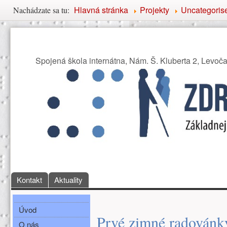
Nachádzate sa tu
Hlavná stránka
Projekty
Uncategoris
Nachádzate sa tu:
Združenie priateľov Základ
Spojená škola internátna, Nám. Š. Kluberta 2, Levoč
Hlavné menu
Kontakt
Aktuality
Bočné menu
Hlavná obsah
Úvod
Prvé zimné radovánk
O nás