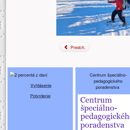
Predch.
Doplňujúci obsah (spodný)
Centrum špeciálno-
pedagogického
Vyhlásenie
poradenstva
Potvrdenie