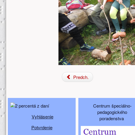
Predch.
Doplňujúci obsah (spodný)
Centrum špeciálno-
pedagogického
Vyhlásenie
poradenstva
Potvrdenie