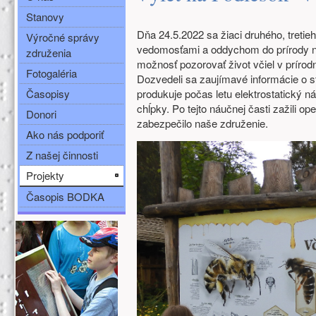
Stanovy
Dňa 24.5.2022 sa žiaci druhého, tretie
Výročné správy
vedomosťami a oddychom do prírody na
združenia
možnosť pozorovať život včiel v prírodne
Fotogaléria
Dozvedeli sa zaujímavé informácie o st
Časopisy
produkuje počas letu elektrostatický ná
chĺpky. Po tejto náučnej časti zažili op
Donori
zabezpečilo naše združenie.
Ako nás podporiť
Z našej činnosti
Projekty
Časopis BODKA
Ďalšie zdroje (ľavý stĺpec)