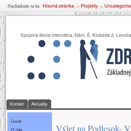
Nachádzate sa tu
Hlavná stránka
Projekty
Uncategoris
Nachádzate sa tu:
Združenie priateľov Základ
Spojená škola internátna, Nám. Š. Kluberta 2, Levoč
Hlavné menu
Kontakt
Aktuality
Bočné menu
Hlavná obsah
Úvod
Výlet na Podlesok- Vč
O nás